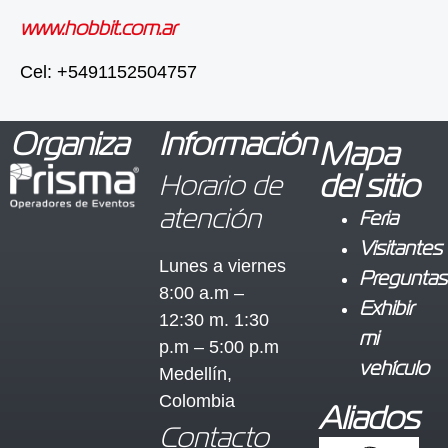
www.hobbit.com.ar
Cel: +5491152504757
Organiza
Información
Mapa
Horario de
del sitio
atención
Feria
Visitantes
Lunes a viernes
Preguntas
8:00 a.m –
Exhibir
12:30 m. 1:30
mi
p.m – 5:00 p.m
vehículo
Medellín,
Colombia
Aliados
Contacto