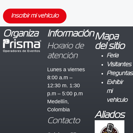
Inscribir mi vehículo
Organiza
Información
Mapa
Horario de
del sitio
atención
Feria
Visitantes
Lunes a viernes
Preguntas
8:00 a.m –
Exhibir
12:30 m. 1:30
mi
p.m – 5:00 p.m
vehículo
Medellín,
Colombia
Aliados
Contacto