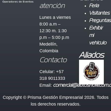
atención
Feria
Visitantes
Lunes a viernes
Preguntas
8:00 a.m –
Exhibir
12:30 m. 1:30
mi
p.m – 5:00 p.m
vehículo
Medellín,
Colombia
Aliados
Contacto
Celular: +57
318 9011333
Email:
comercial@autoshow.com.
Copyright © Prisma Gestión Empresarial 2026. Todos
los derechos reservados.