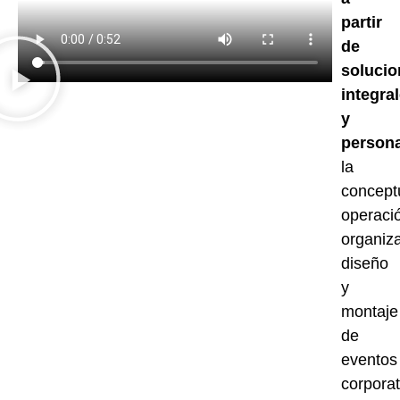
partir
de
soluci
integra
y
persona
la
concept
operaci
organiz
diseño
y
montaje
de
eventos
corporat