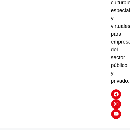
cultural
especia
y
virtuale
para
empres
del
sector
público
y
privado.