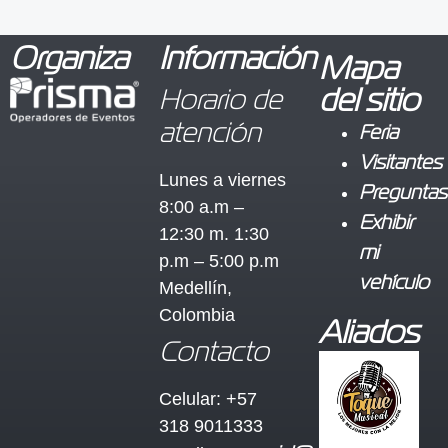
Organiza
Información
Mapa
Horario de
del sitio
atención
Feria
Visitantes
Lunes a viernes
Preguntas
8:00 a.m –
Exhibir
12:30 m. 1:30
mi
p.m – 5:00 p.m
vehículo
Medellín,
Colombia
Aliados
Contacto
Celular: +57
318 9011333