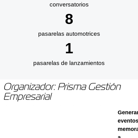
conversatorios
8
pasarelas automotrices
2
pasarelas de lanzamientos
Organizador: Prisma Gestión
Empresarial
Gener
evento
memora
a