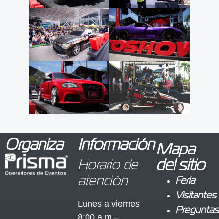
Organiza
Información
Mapa
Horario de
del sitio
atención
Feria
Visitantes
Lunes a viernes
Preguntas
8:00 a.m –