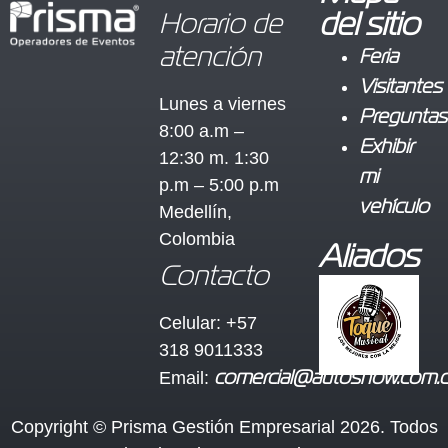
Horario de
del sitio
atención
Feria
Visitantes
Lunes a viernes
Preguntas
8:00 a.m –
Exhibir
12:30 m. 1:30
mi
p.m – 5:00 p.m
vehículo
Medellín,
Colombia
Aliados
Contacto
Celular: +57
318 9011333
Email:
comercial@autoshow.com.
Copyright © Prisma Gestión Empresarial 2026. Todos